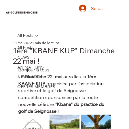
Se connecter
AS GOLF DE SEIGNOSSE
All Posts
13 mai 2022
1 min de lecture
All Posts
1ère "KBANE KUP" Dimanche
NEWS
22 mai !
ANIMATIONS
Bonjour à tous,
Le Dimanche 22  mai
 aura lieu la 
1ère 
NEWS/ACTU
KBANE KUP
 organisée par l'association 
OFFRES MEMBRES
sportive et le golf de Seignosse,  
compétition sponsorisée par la toute 
nouvelle célèbre
 "Kbane" du practice du 
golf de Seignosse !  