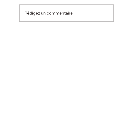
Rédigez un commentaire...
Compétition de la ville de Seignosse le 9
novembre.