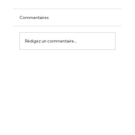
Commentaires
Rédigez un commentaire...
Compétition de la ville de Seignosse le 9
novembre.