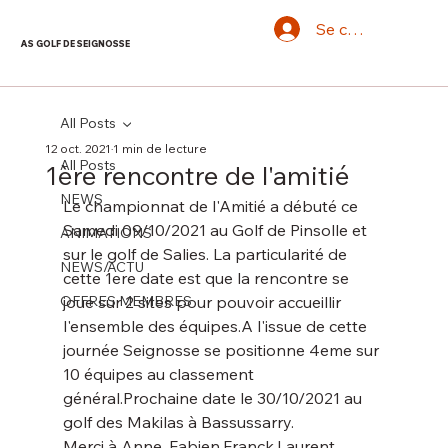
Se connecter
AS GOLF DE SEIGNOSSE
All Posts
12 oct. 2021
1 min de lecture
All Posts
1ère rencontre de l'amitié
NEWS
Le championnat de l'Amitié a débuté ce 
Samedi 09/10/2021 au Golf de Pinsolle et 
ANIMATIONS
sur le golf de Salies. La particularité de 
NEWS/ACTU
cette 1ere date est que la rencontre se 
OFFRES MEMBRES
joue sur 2 sites pour pouvoir accueillir 
l'ensemble des équipes.A l'issue de cette 
journée Seignosse se positionne 4eme sur 
10 équipes au classement 
général.Prochaine date le 30/10/2021 au 
golf des Makilas à Bassussarry.
Merci à Anne, Fabien,Franck,Laurent, 