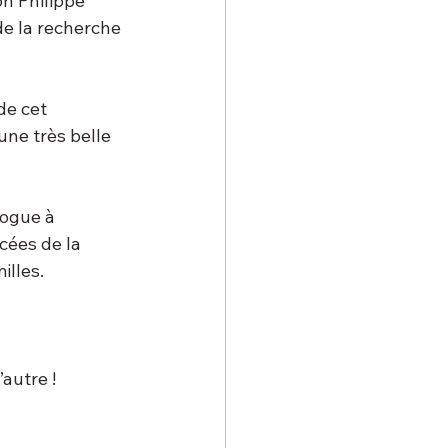
n Philippe 
de la recherche 
de cet 
ne très belle 
logue à 
cées de la 
illes.
autre !