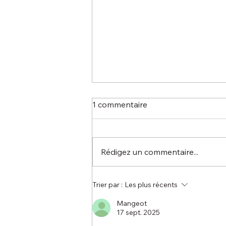
1 commentaire
Rédigez un commentaire...
Championnat promotion
Trier par :
Les plus récents
nationale U16 garçons
Mangeot
17 sept. 2025