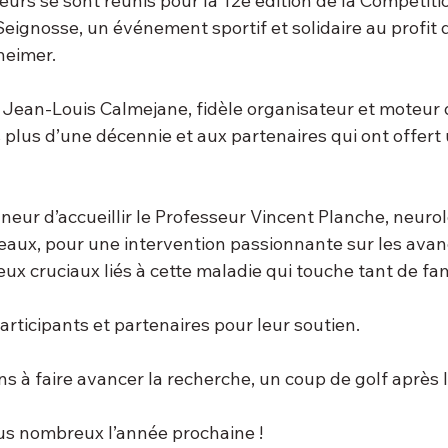
urs se sont réunis pour la 12e édition de la Compétitio
Seignosse, un événement sportif et solidaire au profit 
heimer.
 Jean-Louis Calmejane, fidèle organisateur et moteur 
lus d’une décennie et aux partenaires qui ont offert u
neur d’accueillir le Professeur Vincent Planche, neuro
deaux, pour une intervention passionnante sur les avan
eux cruciaux liés à cette maladie qui touche tant de fam
participants et partenaires pour leur soutien. 
 à faire avancer la recherche, un coup de golf après l’
us nombreux l’année prochaine !