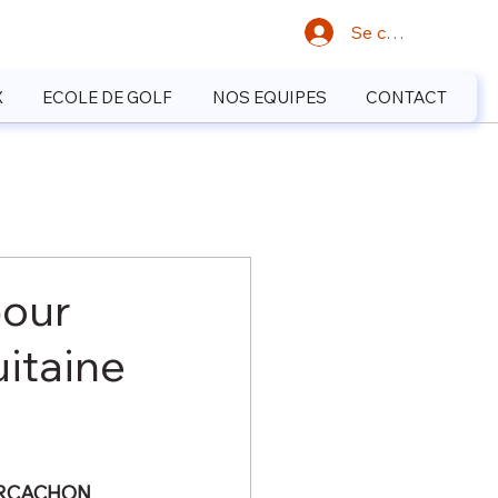
Se connecter
X
ECOLE DE GOLF
NOS EQUIPES
CONTACT
pour
uitaine
'ARCACHON