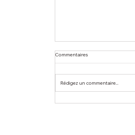
Commentaires
Rédigez un commentaire...
2026 : Notre Association se
réinvente !