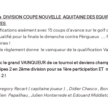
me  DIVISION COUPE NOUVELLE  AQUITAINE DES EQUIPE
ES 
ications aisément avec 15 coups d'avance sur le golf de
ualifié pour la finale le dimanche contre Périgueux  … 
ies ! 
 le règlement donne  le vainqueur de la qualification V
nc le grand VAINQUEUR de ce tournoi et deviens champ
pes 2 en 2ème division pour sa 1ère participation ET  
2 !
egory Recart ( capitaine joueur )  , Didier Chasco , Bori
ien  Papailhau , Julien Hontarrede et Edouard Middleto