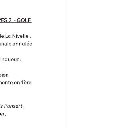
S 2  - GOLF 
 La Nivelle , 
finale annulée 
ainqueur .
ion 
monte en 1ère 
s Pansart , 
n , 