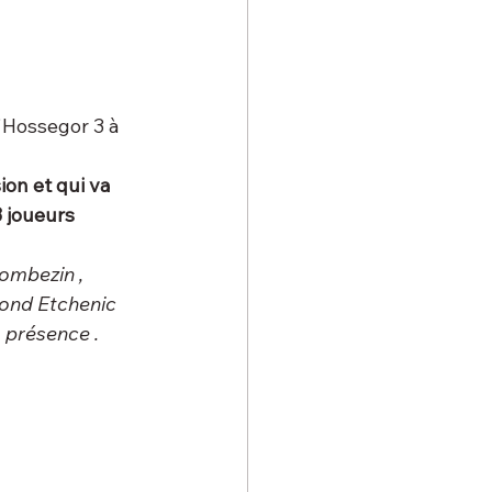
'Hossegor 3 à 
on et qui va 
 joueurs 
ombezin , 
ond Etchenic 
 présence .