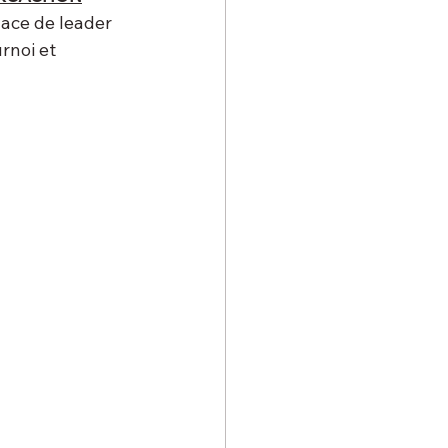
lace de leader 
rnoi et 