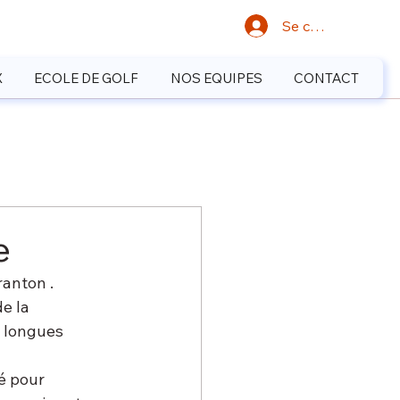
Se connecter
X
ECOLE DE GOLF
NOS EQUIPES
CONTACT
e
ranton .
e la 
 longues 
é pour 