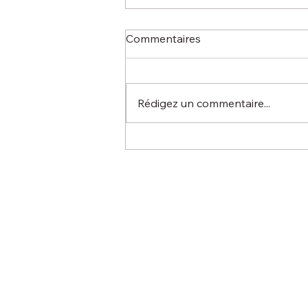
Commentaires
Rédigez un commentaire...
2026 : Notre Association se
réinvente !