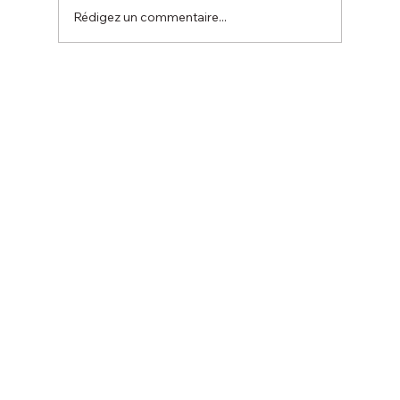
Rédigez un commentaire...
La coupe de l’été 19 juillet 2026 :
ANNULATION