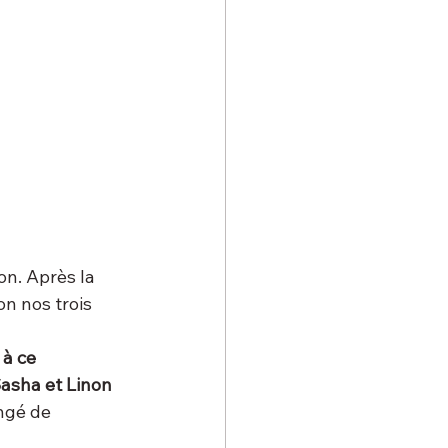
on. Après la 
n nos trois 
à ce 
asha et Linon 
ngé de 