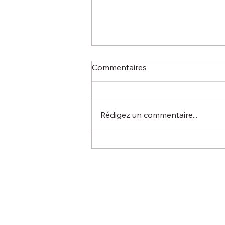
Commentaires
Rédigez un commentaire...
2026 : Notre Association se
réinvente !