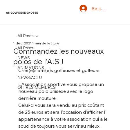
Se connecter
AS GOLF DE SEIGNOSSE
All Posts
1 déc. 2021
1 min de lecture
All Posts
Commandez les nouveaux
NEWS
polos de l'A.S !
ANIMATIONS
Cher(e)s ami(e)s golfeuses et golfeurs,
NEWS/ACTU
L'Association sportive vous propose un 
OFFRES MEMBRES
nouveau polo unisexe avec le logo 
dernière mouture.
Celui-ci vous sera vendu au prix coûtant 
de 25 euros et sera l'occasion d'afficher l' 
appartenance à votre association qui a le 
souci de toujours vous servir au mieux.