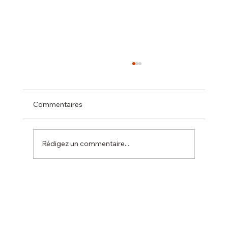
Commentaires
Rédigez un commentaire...
Compétition de la ville de Seignosse le 9
novembre.