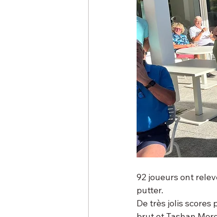
92 joueurs ont relevé
putter.
De très jolis scores
brut et Tashan Mor