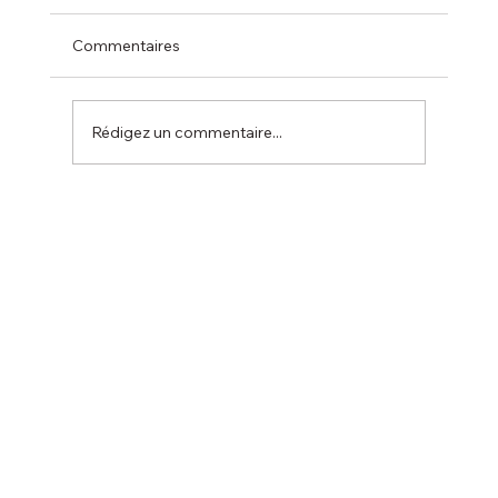
Commentaires
Rédigez un commentaire...
La coupe de l’été 19 juillet 2026 :
ANNULATION