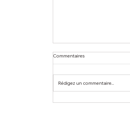
Commentaires
Rédigez un commentaire...
Championnat promotion
nationale U16 garçons