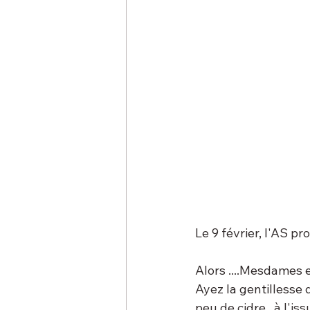
Le 9 février, l'AS p
Alors ....Mesdames e
Ayez la gentillesse
peu de cidre , à l'is