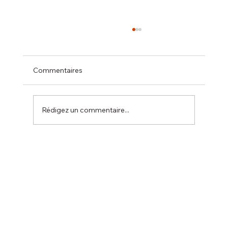
Commentaires
Rédigez un commentaire...
Compétition de la ville de Seignosse le 9
novembre.