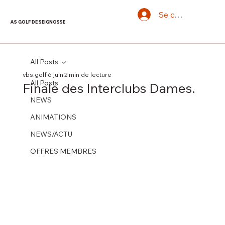
Se connecter
AS GOLF DE SEIGNOSSE
All Posts
vbs.golf
6 juin
2 min de lecture
All Posts
Finale des Interclubs Dames.
NEWS
ANIMATIONS
NEWS/ACTU
OFFRES MEMBRES