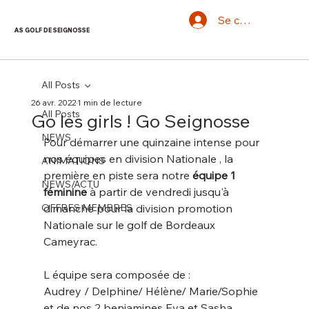
Se connecter
AS GOLF DE SEIGNOSSE
All Posts
26 avr. 2022
1 min de lecture
All Posts
Go les girls ! Go Seignosse
NEWS
Pour démarrer une quinzaine intense pour 
nos équipes en division Nationale , la 
ANIMATIONS
première en piste sera notre 
équipe 1 
NEWS/ACTU
féminine
 à partir de vendredi jusqu'à 
OFFRES MEMBRES
dimanche pour la division promotion 
Nationale sur le golf de Bordeaux 
Cameyrac. 
L équipe sera composée de :
Audrey / Delphine/ Hélène/ Marie/Sophie 
et de nos 2 benjamines Eva et Sasha .