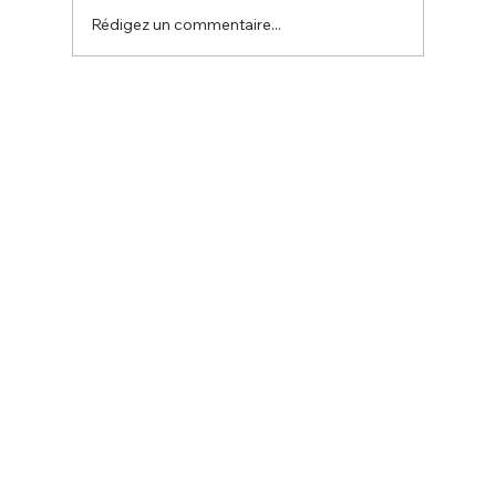
Rédigez un commentaire...
Compétition de la ville de Seignosse le 9
novembre.