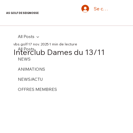
Se connecter
AS GOLF DE SEIGNOSSE
All Posts
vbs.golf
17 nov. 2025
1 min de lecture
All Posts
Interclub Dames du 13/11
NEWS
ANIMATIONS
NEWS/ACTU
OFFRES MEMBRES