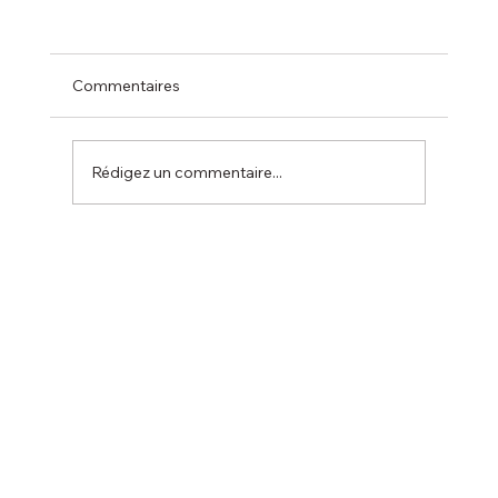
Commentaires
Rédigez un commentaire...
La coupe de l’été 19 juillet 2026 :
ANNULATION