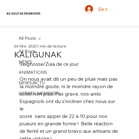
Se connecter
AS GOLF DE SEIGNOSSE
All Posts
24 févr. 2022
1 min de lecture
All Posts
KALIGUNAK
NEWS
Seignosse/Zuia de ce jour
ANIMATIONS
On nous avait dit un peu de pluie mais pas 
NEWS/ACTU
la moindre goute, ni le moindre rayon de 
OFFRES MEMBRES
soleil non plus. Pas grave, nos amis 
Espagnols ont du s’incliner chez nous sur 
le
score  sans appel de 22 à 10 pour nos 
joueurs en grande forme !  Belle réaction 
de fierté et un grand bravo aux artisans de 
cette victoire !