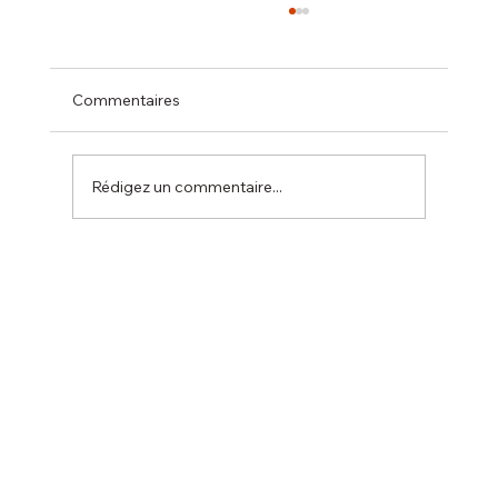
Commentaires
Rédigez un commentaire...
Compétition de la ville de Seignosse le 9
novembre.