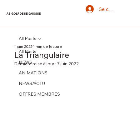
Se connecter
AS GOLF DE SEIGNOSSE
All Posts
1 juin 2022
1 min de lecture
All Posts
La Triangulaire
NEWS
Dernière mise à jour :
7 juin 2022
ANIMATIONS
NEWS/ACTU
OFFRES MEMBRES