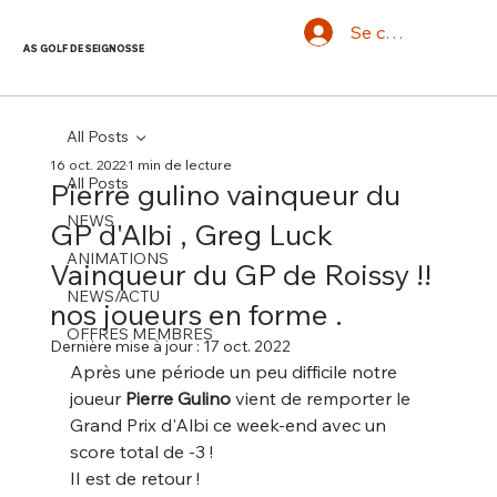
Se connecter
AS GOLF DE SEIGNOSSE
All Posts
16 oct. 2022
1 min de lecture
All Posts
Pierre gulino vainqueur du
NEWS
GP d'Albi , Greg Luck
ANIMATIONS
Vainqueur du GP de Roissy !!
NEWS/ACTU
nos joueurs en forme .
OFFRES MEMBRES
Dernière mise à jour :
17 oct. 2022
Après une période un peu difficile notre 
joueur 
Pierre Gulino
 vient de remporter le 
Grand Prix d'Albi ce week-end avec un 
score total de -3 ! 
II est de retour ! 