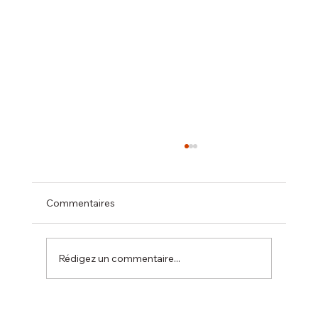
Commentaires
Rédigez un commentaire...
Compétition de la ville de Seignosse le 9