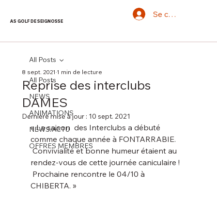
Se connecter
AS GOLF DE SEIGNOSSE
All Posts
8 sept. 2021
1 min de lecture
All Posts
Reprise des interclubs
NEWS
DAMES
ANIMATIONS
Dernière mise à jour :
10 sept. 2021
« La saison  des Interclubs a débuté 
NEWS/ACTU
comme chaque année à FONTARRABIE.
OFFRES MEMBRES
 Convivialité et bonne humeur étaient au 
rendez-vous de cette journée caniculaire !
 Prochaine rencontre le 04/10 à 
CHIBERTA. »