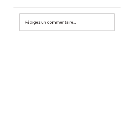
Rédigez un commentaire...
La coupe de l’été 19 juillet 2026 :
ANNULATION